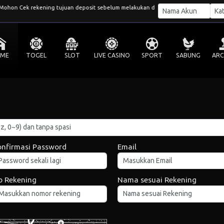
Mohon Cek rekening tujuan deposit sebelum melakukan deposit.
Selama
ME
TOGEL
SLOT
LIVE CASINO
SPORT
SABUNG
ARC
onfirmasi Password
Email
o Rekening
Nama sesuai Rekening