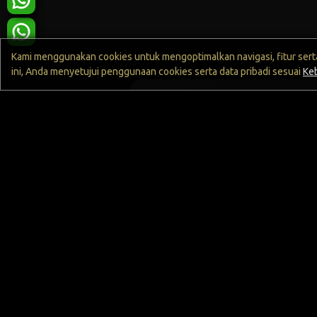
Kami menggunakan cookies untuk mengoptimalkan navigasi, fitur serta
ini, Anda menyetujui penggunaan cookies serta data pribadi sesuai
Keb
UEFA CHAMPIONS LEAGUE QUALIF
August 12, 2026 — 02:00 WIB
0 : 0
Previous
BET NOW
Lyon
Sparta
1
0.86
-1
0