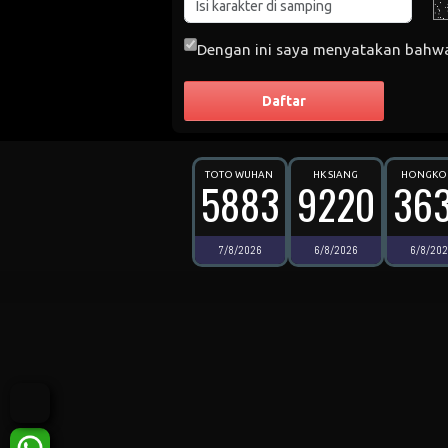
Dengan ini saya menyatakan bahw
TOTO WUHAN
HK SIANG
HONGKO
5883
9220
36
7/8/2026
6/8/2026
6/8/20