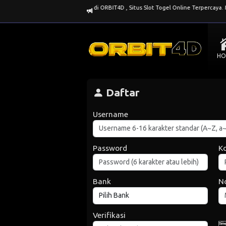
Selamat Datang di ORBIT4D , Situs Slot Togel Online Terpercaya. 
HO
Daftar
Username
Password
K
Bank
N
Verifikasi