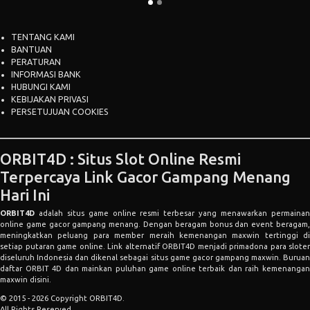
TENTANG KAMI
BANTUAN
PERATURAN
INFORMASI BANK
HUBUNGI KAMI
KEBIJAKAN PRIVASI
PERSETUJUAN COOKIES
ORBIT4D : Situs Slot Online Resmi
Terpercaya Link Gacor Gampang Menang
Hari Ini
ORBIT4D
adalah situs game online resmi terbesar yang menawarkan permainan
online game gacor gampang menang. Dengan beragam bonus dan event beragam,
meningkatkan peluang para member meraih kemenangan maxwin tertinggi di
setiap putaran game online. Link alternatif ORBIT4D menjadi primadona para sloter
diseluruh Indonesia dan dikenal sebagai situs game gacor gampang maxwin. Buruan
daftar ORBIT 4D dan mainkan puluhan game online terbaik dan raih kemenangan
maxwin disini.
© 2015 - 2026 Copyright ORBIT4D.
All Rights Reserved.