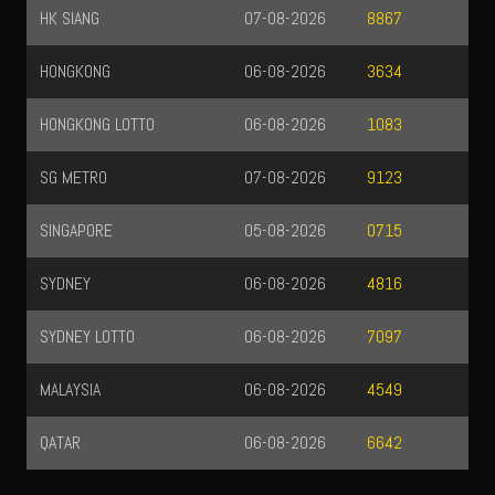
TAIWAN
06-08-2026
8867
4587
CHINA
06-08-2026
3634
0119
JAPAN
06-08-2026
1083
2546
9123
0715
4816
7097
4549
6642