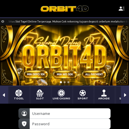
D , Situs Slot Togel Online Terpercaya. Mohon Cek rekening tujuan deposit sebelum melakukan deposi
TOGEL
SLOT
LIVE CASINO
SPORT
ARCADE
SABU