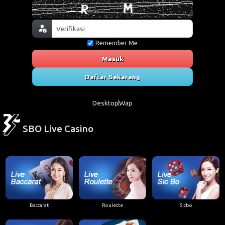
Remember Me
Masuk
Daftar Sekarang
Desktop
Wap
SBO Live Casino
Baccarat
Roulette
Sicbo