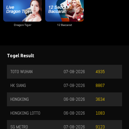
Dragon Tiger
12 Baccarat
Togel Result
TOTO WUHAN
07-08-2026
4935
HK SIANG
07-08-2026
8867
HONGKONG
06-08-2026
3634
HONGKONG LOTTO
06-08-2026
1083
SG METRO
07-08-2026
9123