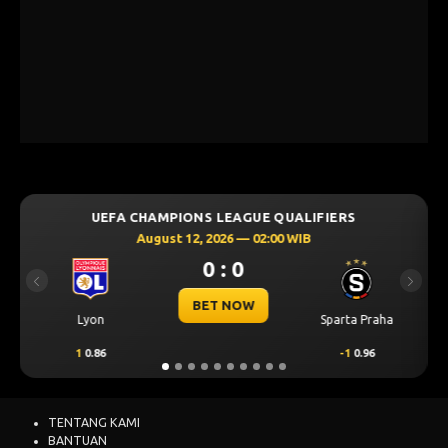
ONS LEAGUE QUALIFIERS
UEFA CHAMPIONS L
12, 2026 — 02:00 WIB
August 12, 20
0 : 0
0 
Previous
Next
BET NOW
BET
Sparta Praha
SK Sturm Graz
-1
0.96
-0.5
0.95
TENTANG KAMI
BANTUAN