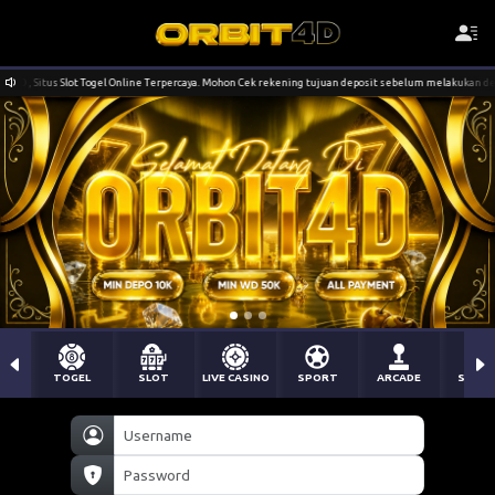
 , Situs Slot Togel Online Terpercaya. Mohon Cek rekening tujuan deposit sebelum melakukan deposit
TOGEL
SLOT
LIVE CASINO
SPORT
ARCADE
SABU