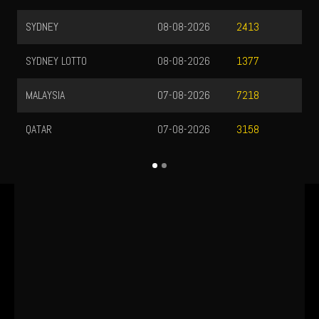
SYDNEY
08-08-2026
2413
SYDNEY LOTTO
08-08-2026
1377
MALAYSIA
07-08-2026
7218
QATAR
07-08-2026
3158